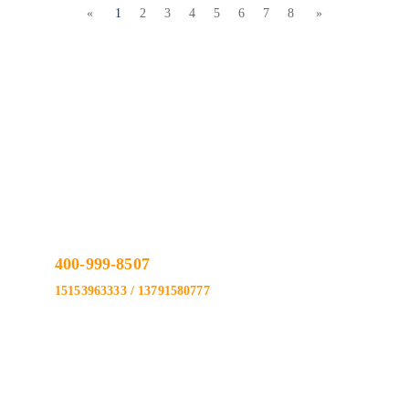
«
1
2
3
4
5
6
7
8
»
联系我们
Add
临沂市罗庄区新206国道与南外环交汇处南1.5公里彩虹
瓦业
Tel
400-999-8507
15153963333 / 13791580777
Fax
0539-8930501